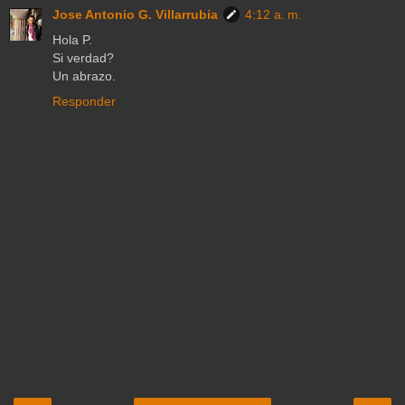
Jose Antonio G. Villarrubia
4:12 a. m.
Hola P.
Si verdad?
Un abrazo.
Responder